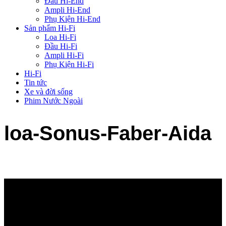
Đầu Hi-End
Ampli Hi-End
Phụ Kiện Hi-End
Sản phẩm Hi-Fi
Loa Hi-Fi
Đầu Hi-Fi
Ampli Hi-Fi
Phụ Kiện Hi-Fi
Hi-Fi
Tin tức
Xe và đời sống
Phim Nước Ngoài
loa-Sonus-Faber-Aida