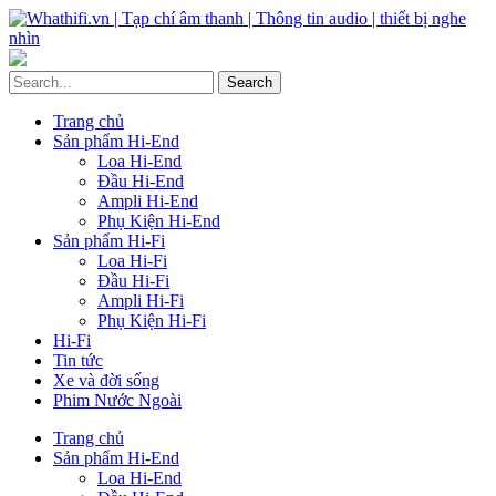
Trang chủ
Sản phẩm Hi-End
Loa Hi-End
Đầu Hi-End
Ampli Hi-End
Phụ Kiện Hi-End
Sản phẩm Hi-Fi
Loa Hi-Fi
Đầu Hi-Fi
Ampli Hi-Fi
Phụ Kiện Hi-Fi
Hi-Fi
Tin tức
Xe và đời sống
Phim Nước Ngoài
Trang chủ
Sản phẩm Hi-End
Loa Hi-End