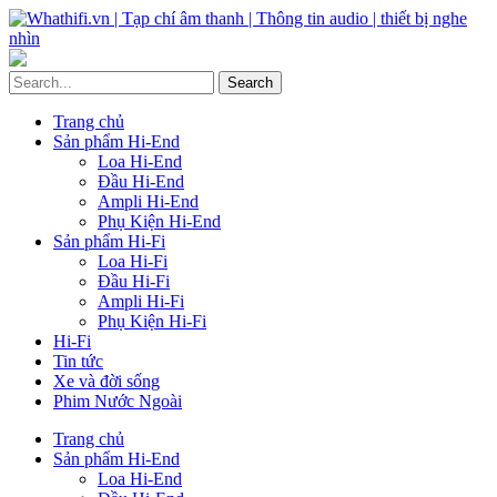
Trang chủ
Sản phẩm Hi-End
Loa Hi-End
Đầu Hi-End
Ampli Hi-End
Phụ Kiện Hi-End
Sản phẩm Hi-Fi
Loa Hi-Fi
Đầu Hi-Fi
Ampli Hi-Fi
Phụ Kiện Hi-Fi
Hi-Fi
Tin tức
Xe và đời sống
Phim Nước Ngoài
Trang chủ
Sản phẩm Hi-End
Loa Hi-End