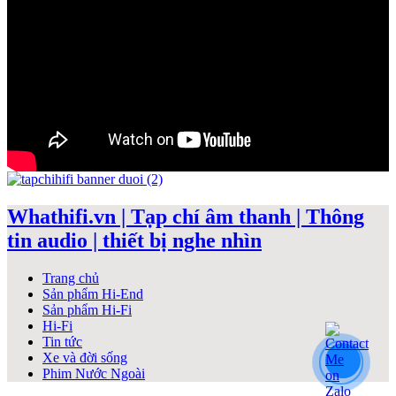
Whathifi.vn | Tạp chí âm thanh | Thông
tin audio | thiết bị nghe nhìn
Trang chủ
Sản phẩm Hi-End
Sản phẩm Hi-Fi
Hi-Fi
Tin tức
Xe và đời sống
Phim Nước Ngoài