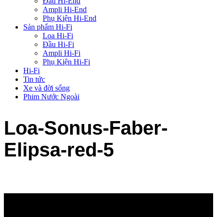
Đầu Hi-End
Ampli Hi-End
Phụ Kiện Hi-End
Sản phẩm Hi-Fi
Loa Hi-Fi
Đầu Hi-Fi
Ampli Hi-Fi
Phụ Kiện Hi-Fi
Hi-Fi
Tin tức
Xe và đời sống
Phim Nước Ngoài
Loa-Sonus-Faber-
Elipsa-red-5