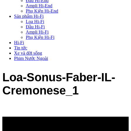
Đầu Hi-End
Ampli Hi-End
Phụ Kiện Hi-End
Sản phẩm Hi-Fi
Loa Hi-Fi
Đầu Hi-Fi
Ampli Hi-Fi
Phụ Kiện Hi-Fi
Hi-Fi
Tin tức
Xe và đời sống
Phim Nước Ngoài
Loa-Sonus-Faber-IL-
Cremonese_1