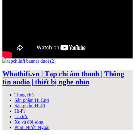
Whathifi.vn | Tạp chí âm thanh | Thông
tin audio | thiết bị nghe nhìn
Trang chủ
Sản phẩm Hi-End
Sản phẩm Hi-Fi
Hi-Fi
Tin tức
Xe và đời sống
Phim Nước Ngoài