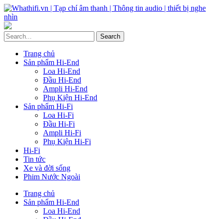
Trang chủ
Sản phẩm Hi-End
Loa Hi-End
Đầu Hi-End
Ampli Hi-End
Phụ Kiện Hi-End
Sản phẩm Hi-Fi
Loa Hi-Fi
Đầu Hi-Fi
Ampli Hi-Fi
Phụ Kiện Hi-Fi
Hi-Fi
Tin tức
Xe và đời sống
Phim Nước Ngoài
Trang chủ
Sản phẩm Hi-End
Loa Hi-End