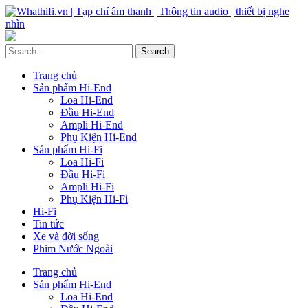
Trang chủ
Sản phẩm Hi-End
Loa Hi-End
Đầu Hi-End
Ampli Hi-End
Phụ Kiện Hi-End
Sản phẩm Hi-Fi
Loa Hi-Fi
Đầu Hi-Fi
Ampli Hi-Fi
Phụ Kiện Hi-Fi
Hi-Fi
Tin tức
Xe và đời sống
Phim Nước Ngoài
Trang chủ
Sản phẩm Hi-End
Loa Hi-End