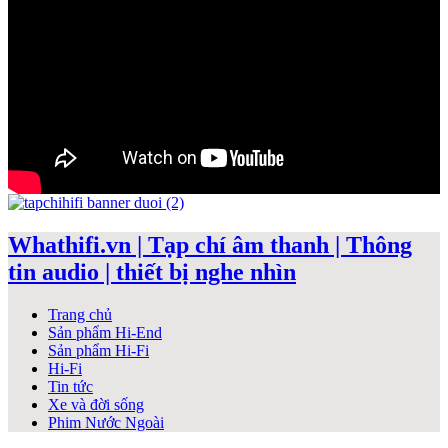
Whathifi.vn | Tạp chí âm thanh | Thông
tin audio | thiết bị nghe nhìn
Trang chủ
Sản phẩm Hi-End
Sản phẩm Hi-Fi
Hi-Fi
Tin tức
Xe và đời sống
Phim Nước Ngoài