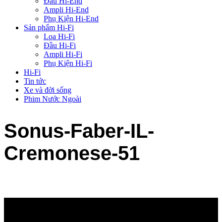
Đầu Hi-End
Ampli Hi-End
Phụ Kiện Hi-End
Sản phẩm Hi-Fi
Loa Hi-Fi
Đầu Hi-Fi
Ampli Hi-Fi
Phụ Kiện Hi-Fi
Hi-Fi
Tin tức
Xe và đời sống
Phim Nước Ngoài
Sonus-Faber-IL-
Cremonese-51