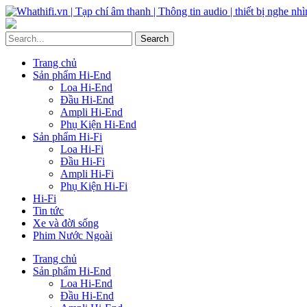
Trang chủ
Sản phẩm Hi-End
Loa Hi-End
Đầu Hi-End
Ampli Hi-End
Phụ Kiện Hi-End
Sản phẩm Hi-Fi
Loa Hi-Fi
Đầu Hi-Fi
Ampli Hi-Fi
Phụ Kiện Hi-Fi
Hi-Fi
Tin tức
Xe và đời sống
Phim Nước Ngoài
Trang chủ
Sản phẩm Hi-End
Loa Hi-End
Đầu Hi-End