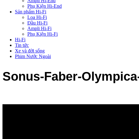
Ampli Hi-End
Phụ Kiện Hi-End
Sản phẩm Hi-Fi
Loa Hi-Fi
Đầu Hi-Fi
Ampli Hi-Fi
Phụ Kiện Hi-Fi
Hi-Fi
Tin tức
Xe và đời sống
Phim Nước Ngoài
Sonus-Faber-Olympica-I