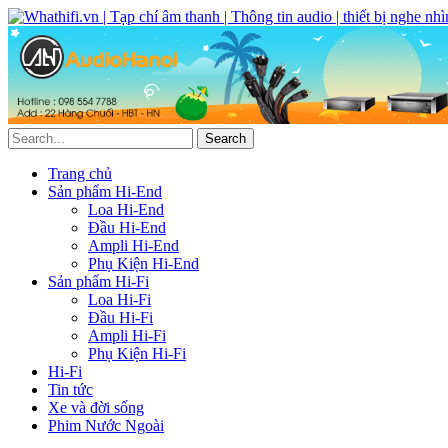
Trang chủ
Sản phẩm Hi-End
Loa Hi-End
Đầu Hi-End
Ampli Hi-End
Phụ Kiện Hi-End
Sản phẩm Hi-Fi
Loa Hi-Fi
Đầu Hi-Fi
Ampli Hi-Fi
Phụ Kiện Hi-Fi
Hi-Fi
Tin tức
Xe và đời sống
Phim Nước Ngoài