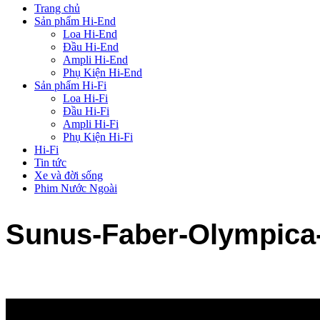
Trang chủ
Sản phẩm Hi-End
Loa Hi-End
Đầu Hi-End
Ampli Hi-End
Phụ Kiện Hi-End
Sản phẩm Hi-Fi
Loa Hi-Fi
Đầu Hi-Fi
Ampli Hi-Fi
Phụ Kiện Hi-Fi
Hi-Fi
Tin tức
Xe và đời sống
Phim Nước Ngoài
Sunus-Faber-Olympica-