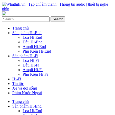
Trang chủ
Sản phẩm Hi-End
Loa Hi-End
Đầu Hi-End
Ampli Hi-End
Phụ Kiện Hi-End
Sản phẩm Hi-Fi
Loa Hi-Fi
Đầu Hi-Fi
Ampli Hi-Fi
Phụ Kiện Hi-Fi
Hi-Fi
Tin tức
Xe và đời sống
Phim Nước Ngoài
Trang chủ
Sản phẩm Hi-End
Loa Hi-End