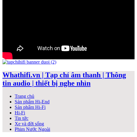
Whathifi.vn | Tạp chí âm thanh | Thông
tin audio | thiết bị nghe nhìn
Trang chủ
Sản phẩm Hi-End
Sản phẩm Hi-Fi
Hi-Fi
Tin tức
Xe và đời sống
Phim Nước Ngoài