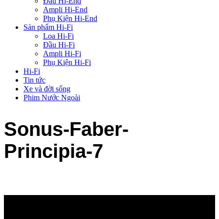
Đầu Hi-End
Ampli Hi-End
Phụ Kiện Hi-End
Sản phẩm Hi-Fi
Loa Hi-Fi
Đầu Hi-Fi
Ampli Hi-Fi
Phụ Kiện Hi-Fi
Hi-Fi
Tin tức
Xe và đời sống
Phim Nước Ngoài
Sonus-Faber-
Principia-7