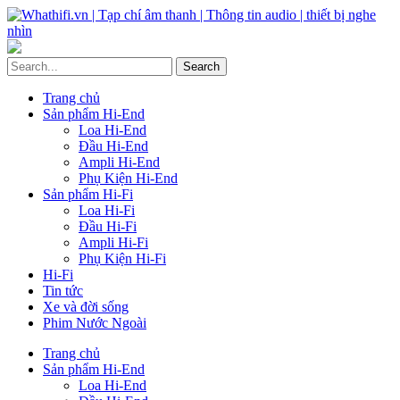
Trang chủ
Sản phẩm Hi-End
Loa Hi-End
Đầu Hi-End
Ampli Hi-End
Phụ Kiện Hi-End
Sản phẩm Hi-Fi
Loa Hi-Fi
Đầu Hi-Fi
Ampli Hi-Fi
Phụ Kiện Hi-Fi
Hi-Fi
Tin tức
Xe và đời sống
Phim Nước Ngoài
Trang chủ
Sản phẩm Hi-End
Loa Hi-End