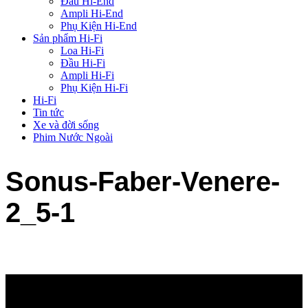
Đầu Hi-End
Ampli Hi-End
Phụ Kiện Hi-End
Sản phẩm Hi-Fi
Loa Hi-Fi
Đầu Hi-Fi
Ampli Hi-Fi
Phụ Kiện Hi-Fi
Hi-Fi
Tin tức
Xe và đời sống
Phim Nước Ngoài
Sonus-Faber-Venere-
2_5-1