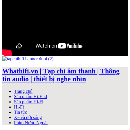
Whathifi.vn | Tạp chí âm thanh | Thông
tin audio | thiết bị nghe nhìn
Trang chủ
Sản phẩm Hi-End
Sản phẩm Hi-Fi
Hi-Fi
Tin tức
Xe và đời sống
Phim Nước Ngoài