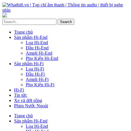
Trang chủ
Sản phẩm Hi-End
Loa Hi-End
Đầu Hi-End
Ampli Hi-End
Phụ Kiện Hi-End
Sản phẩm Hi-Fi
Loa Hi-Fi
Đầu Hi-Fi
Ampli Hi-Fi
Phụ Kiện Hi-Fi
Hi-Fi
Tin tức
Xe và đời sống
Phim Nước Ngoài
Trang chủ
Sản phẩm Hi-End
Loa Hi-End