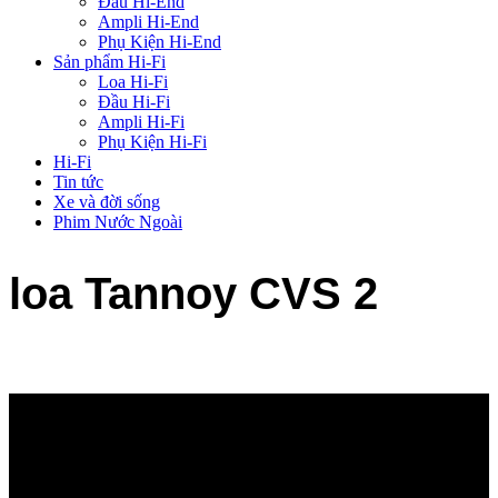
Đầu Hi-End
Ampli Hi-End
Phụ Kiện Hi-End
Sản phẩm Hi-Fi
Loa Hi-Fi
Đầu Hi-Fi
Ampli Hi-Fi
Phụ Kiện Hi-Fi
Hi-Fi
Tin tức
Xe và đời sống
Phim Nước Ngoài
loa Tannoy CVS 2