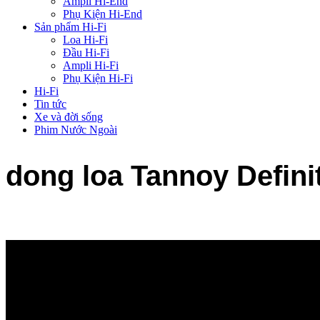
Ampli Hi-End
Phụ Kiện Hi-End
Sản phẩm Hi-Fi
Loa Hi-Fi
Đầu Hi-Fi
Ampli Hi-Fi
Phụ Kiện Hi-Fi
Hi-Fi
Tin tức
Xe và đời sống
Phim Nước Ngoài
dong loa Tannoy Defini