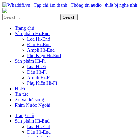
Trang chủ
Sản phẩm Hi-End
Loa Hi-End
Đầu Hi-End
Ampli Hi-End
Phụ Kiện Hi-End
Sản phẩm Hi-Fi
Loa Hi-Fi
Đầu Hi-Fi
Ampli Hi-Fi
Phụ Kiện Hi-Fi
Hi-Fi
Tin tức
Xe và đời sống
Phim Nước Ngoài
Trang chủ
Sản phẩm Hi-End
Loa Hi-End
Đầu Hi-End