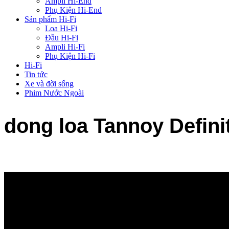
Ampli Hi-End
Phụ Kiện Hi-End
Sản phẩm Hi-Fi
Loa Hi-Fi
Đầu Hi-Fi
Ampli Hi-Fi
Phụ Kiện Hi-Fi
Hi-Fi
Tin tức
Xe và đời sống
Phim Nước Ngoài
dong loa Tannoy Definit