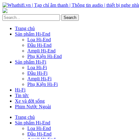
Trang chủ
Sản phẩm Hi-End
Loa Hi-End
Đầu Hi-End
Ampli Hi-End
Phụ Kiện Hi-End
Sản phẩm Hi-Fi
Loa Hi-Fi
Đầu Hi-Fi
Ampli Hi-Fi
Phụ Kiện Hi-Fi
Hi-Fi
Tin tức
Xe và đời sống
Phim Nước Ngoài
Trang chủ
Sản phẩm Hi-End
Loa Hi-End
Đầu Hi-End