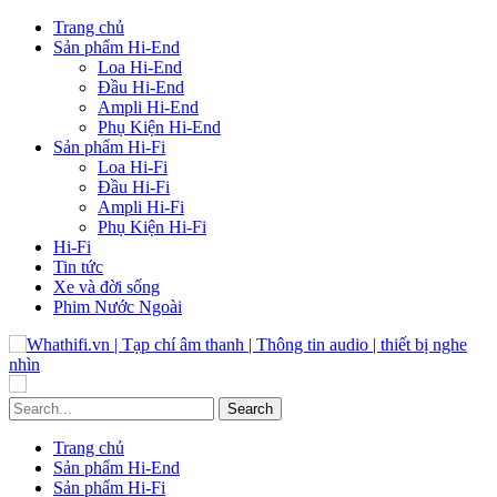
Trang chủ
Sản phẩm Hi-End
Loa Hi-End
Đầu Hi-End
Ampli Hi-End
Phụ Kiện Hi-End
Sản phẩm Hi-Fi
Loa Hi-Fi
Đầu Hi-Fi
Ampli Hi-Fi
Phụ Kiện Hi-Fi
Hi-Fi
Tin tức
Xe và đời sống
Phim Nước Ngoài
Trang chủ
Sản phẩm Hi-End
Sản phẩm Hi-Fi