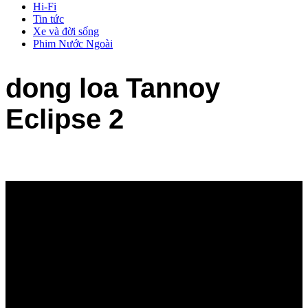
Hi-Fi
Tin tức
Xe và đời sống
Phim Nước Ngoài
dong loa Tannoy
Eclipse 2