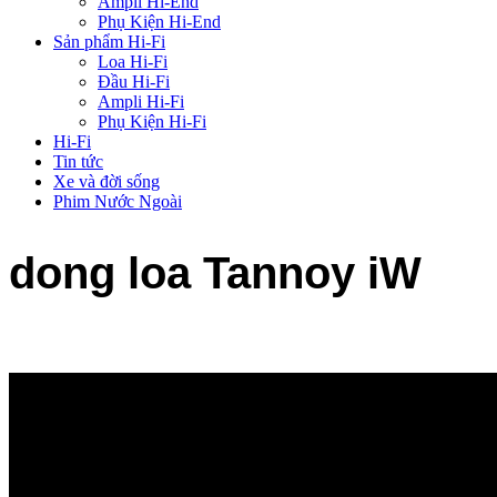
Ampli Hi-End
Phụ Kiện Hi-End
Sản phẩm Hi-Fi
Loa Hi-Fi
Đầu Hi-Fi
Ampli Hi-Fi
Phụ Kiện Hi-Fi
Hi-Fi
Tin tức
Xe và đời sống
Phim Nước Ngoài
dong loa Tannoy iW