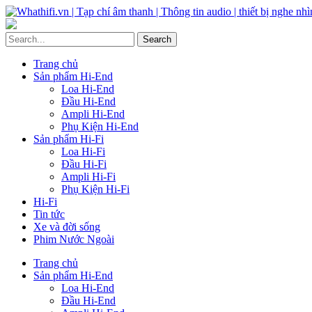
Trang chủ
Sản phẩm Hi-End
Loa Hi-End
Đầu Hi-End
Ampli Hi-End
Phụ Kiện Hi-End
Sản phẩm Hi-Fi
Loa Hi-Fi
Đầu Hi-Fi
Ampli Hi-Fi
Phụ Kiện Hi-Fi
Hi-Fi
Tin tức
Xe và đời sống
Phim Nước Ngoài
Trang chủ
Sản phẩm Hi-End
Loa Hi-End
Đầu Hi-End