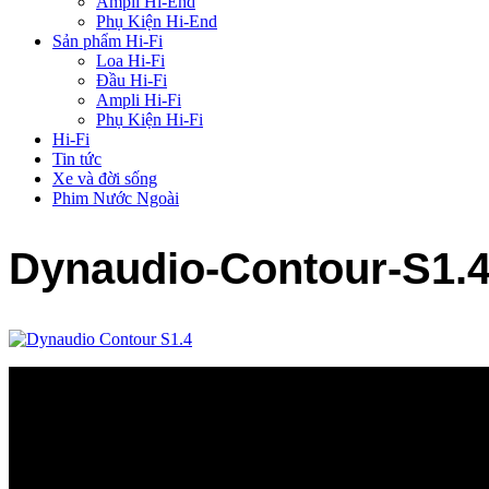
Ampli Hi-End
Phụ Kiện Hi-End
Sản phẩm Hi-Fi
Loa Hi-Fi
Đầu Hi-Fi
Ampli Hi-Fi
Phụ Kiện Hi-Fi
Hi-Fi
Tin tức
Xe và đời sống
Phim Nước Ngoài
Dynaudio-Contour-S1.