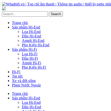
Trang chủ
Sản phẩm Hi-End
Loa Hi-End
Đầu Hi-End
Ampli Hi-End
Phụ Kiện Hi-End
Sản phẩm Hi-Fi
Loa Hi-Fi
Đầu Hi-Fi
Ampli Hi-Fi
Phụ Kiện Hi-Fi
Hi-Fi
Tin tức
Xe và đời sống
Phim Nước Ngoài
Trang chủ
Sản phẩm Hi-End
Loa Hi-End
Đầu Hi-End