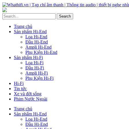
Trang chủ
Sản phẩm Hi-End
Loa Hi-End
Đầu Hi-End
Ampli Hi-End
Phụ Kiện Hi-End
Sản phẩm Hi-Fi
Loa Hi-Fi
Đầu Hi-Fi
Ampli Hi-Fi
Phụ Kiện Hi-Fi
Hi-Fi
Tin tức
Xe và đời sống
Phim Nước Ngoài
Trang chủ
Sản phẩm Hi-End
Loa Hi-End
Đầu Hi-End