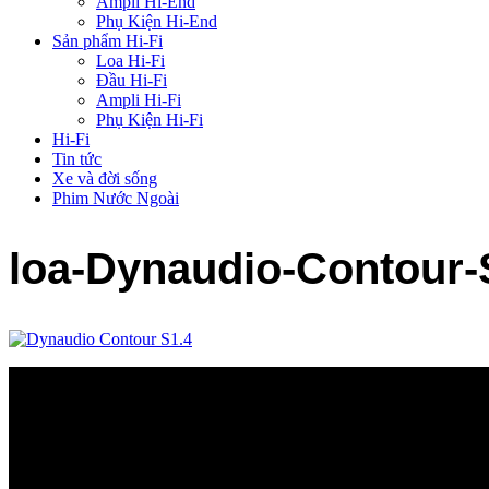
Ampli Hi-End
Phụ Kiện Hi-End
Sản phẩm Hi-Fi
Loa Hi-Fi
Đầu Hi-Fi
Ampli Hi-Fi
Phụ Kiện Hi-Fi
Hi-Fi
Tin tức
Xe và đời sống
Phim Nước Ngoài
loa-Dynaudio-Contour-