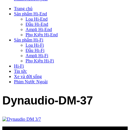
Trang chủ
Sản phẩm Hi-End
Loa Hi-End
Đầu Hi-End
Ampli Hi-End
Phụ Kiện Hi-End
Sản phẩm Hi-Fi
Loa Hi-Fi
Đầu Hi-Fi
Ampli Hi-Fi
Phụ Kiện Hi-Fi
Hi-Fi
Tin tức
Xe và đời sống
Phim Nước Ngoài
Dynaudio-DM-37