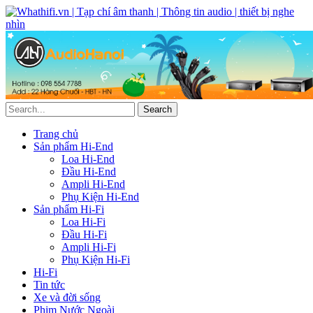
Trang chủ
Sản phẩm Hi-End
Loa Hi-End
Đầu Hi-End
Ampli Hi-End
Phụ Kiện Hi-End
Sản phẩm Hi-Fi
Loa Hi-Fi
Đầu Hi-Fi
Ampli Hi-Fi
Phụ Kiện Hi-Fi
Hi-Fi
Tin tức
Xe và đời sống
Phim Nước Ngoài