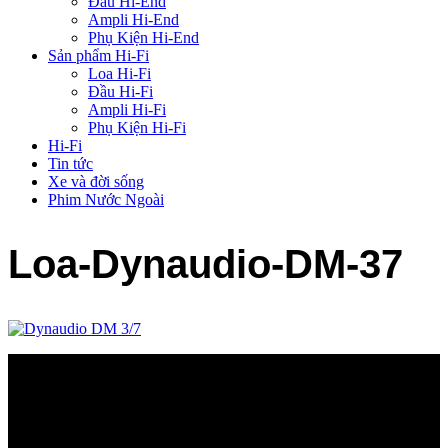
Đầu Hi-End
Ampli Hi-End
Phụ Kiện Hi-End
Sản phẩm Hi-Fi
Loa Hi-Fi
Đầu Hi-Fi
Ampli Hi-Fi
Phụ Kiện Hi-Fi
Hi-Fi
Tin tức
Xe và đời sống
Phim Nước Ngoài
Loa-Dynaudio-DM-37