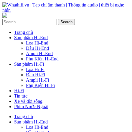
Trang chủ
Sản phẩm Hi-End
Loa Hi-End
Đầu Hi-End
Ampli Hi-End
Phụ Kiện Hi-End
Sản phẩm Hi-Fi
Loa Hi-Fi
Đầu Hi-Fi
Ampli Hi-Fi
Phụ Kiện Hi-Fi
Hi-Fi
Tin tức
Xe và đời sống
Phim Nước Ngoài
Trang chủ
Sản phẩm Hi-End
Loa Hi-End