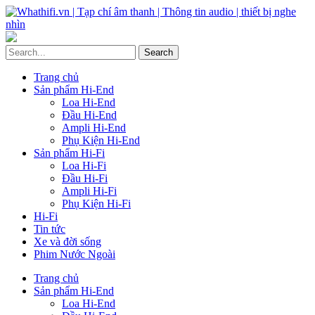
Trang chủ
Sản phẩm Hi-End
Loa Hi-End
Đầu Hi-End
Ampli Hi-End
Phụ Kiện Hi-End
Sản phẩm Hi-Fi
Loa Hi-Fi
Đầu Hi-Fi
Ampli Hi-Fi
Phụ Kiện Hi-Fi
Hi-Fi
Tin tức
Xe và đời sống
Phim Nước Ngoài
Trang chủ
Sản phẩm Hi-End
Loa Hi-End