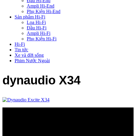
Đầu Hi-End
Ampli Hi-End
Phụ Kiện Hi-End
Sản phẩm Hi-Fi
Loa Hi-Fi
Đầu Hi-Fi
Ampli Hi-Fi
Phụ Kiện Hi-Fi
Hi-Fi
Tin tức
Xe và đời sống
Phim Nước Ngoài
dynaudio X34