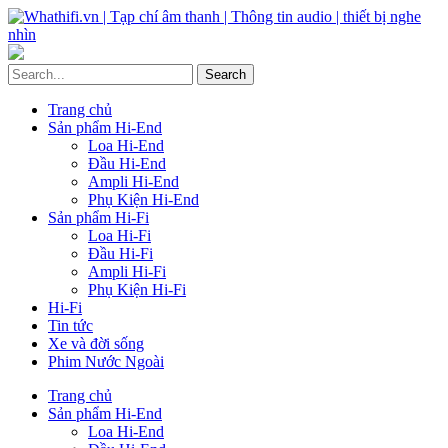
Trang chủ
Sản phẩm Hi-End
Loa Hi-End
Đầu Hi-End
Ampli Hi-End
Phụ Kiện Hi-End
Sản phẩm Hi-Fi
Loa Hi-Fi
Đầu Hi-Fi
Ampli Hi-Fi
Phụ Kiện Hi-Fi
Hi-Fi
Tin tức
Xe và đời sống
Phim Nước Ngoài
Trang chủ
Sản phẩm Hi-End
Loa Hi-End