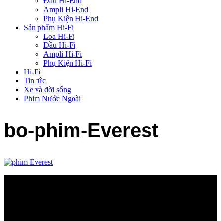
Đầu Hi-End
Ampli Hi-End
Phụ Kiện Hi-End
Sản phẩm Hi-Fi
Loa Hi-Fi
Đầu Hi-Fi
Ampli Hi-Fi
Phụ Kiện Hi-Fi
Hi-Fi
Tin tức
Xe và đời sống
Phim Nước Ngoài
bo-phim-Everest