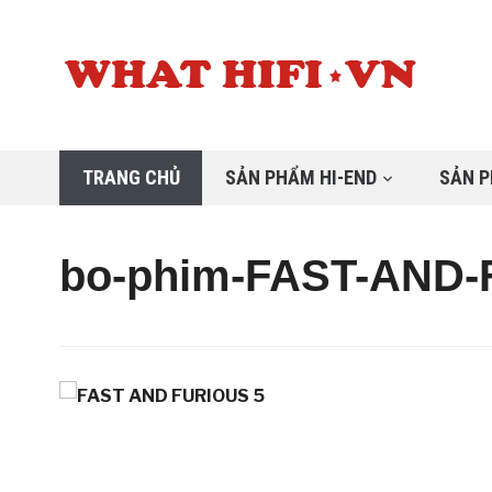
TRANG CHỦ
SẢN PHẨM HI-END
SẢN P
bo-phim-FAST-AND-