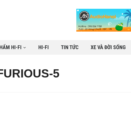
HẨM HI-FI
HI-FI
TIN TỨC
XE VÀ ĐỜI SỐNG
FURIOUS-5