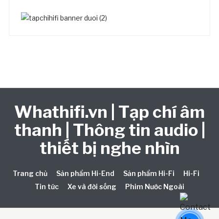
Whathifi.vn | Tạp chí âm
thanh | Thông tin audio |
thiết bị nghe nhìn
Trang chủ
Sản phẩm Hi-End
Sản phẩm Hi-Fi
Hi-Fi
Tin tức
Xe và đời sống
Phim Nước Ngoài