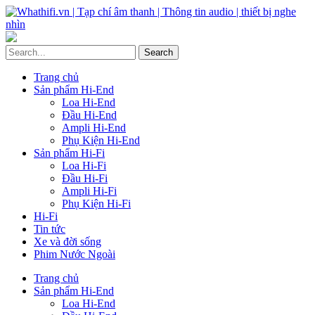
Trang chủ
Sản phẩm Hi-End
Loa Hi-End
Đầu Hi-End
Ampli Hi-End
Phụ Kiện Hi-End
Sản phẩm Hi-Fi
Loa Hi-Fi
Đầu Hi-Fi
Ampli Hi-Fi
Phụ Kiện Hi-Fi
Hi-Fi
Tin tức
Xe và đời sống
Phim Nước Ngoài
Trang chủ
Sản phẩm Hi-End
Loa Hi-End