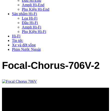
Đầu Hi-End
Ampli Hi-End
Phụ Kiện Hi-End
Sản phẩm Hi-Fi
Loa Hi-Fi
Đầu Hi-Fi
Ampli Hi-Fi
Phụ Kiện Hi-Fi
Hi-Fi
Tin tức
Xe và đời sống
Phim Nước Ngoài
Focal-Chorus-706V-2