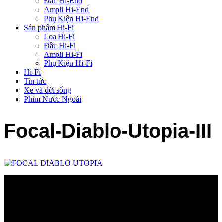
Đầu Hi-End
Ampli Hi-End
Phụ Kiện Hi-End
Sản phẩm Hi-Fi
Loa Hi-Fi
Đầu Hi-Fi
Ampli Hi-Fi
Phụ Kiện Hi-Fi
Hi-Fi
Tin tức
Xe và đời sống
Phim Nước Ngoài
Focal-Diablo-Utopia-III