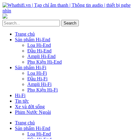
Trang chủ
Sản phẩm Hi-End
Loa Hi-End
Đầu Hi-End
Ampli Hi-End
Phụ Kiện Hi-End
Sản phẩm Hi-Fi
Loa Hi-Fi
Đầu Hi-Fi
Ampli Hi-Fi
Phụ Kiện Hi-Fi
Hi-Fi
Tin tức
Xe và đời sống
Phim Nước Ngoài
Trang chủ
Sản phẩm Hi-End
Loa Hi-End