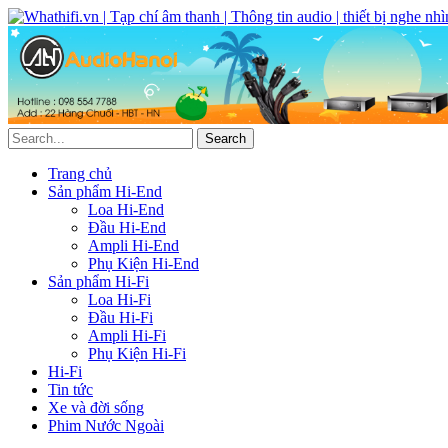
Trang chủ
Sản phẩm Hi-End
Loa Hi-End
Đầu Hi-End
Ampli Hi-End
Phụ Kiện Hi-End
Sản phẩm Hi-Fi
Loa Hi-Fi
Đầu Hi-Fi
Ampli Hi-Fi
Phụ Kiện Hi-Fi
Hi-Fi
Tin tức
Xe và đời sống
Phim Nước Ngoài