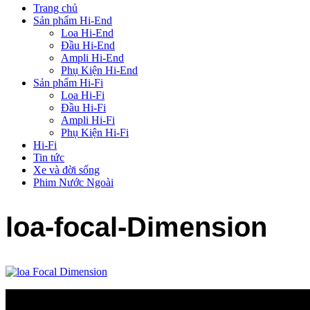
Trang chủ
Sản phẩm Hi-End
Loa Hi-End
Đầu Hi-End
Ampli Hi-End
Phụ Kiện Hi-End
Sản phẩm Hi-Fi
Loa Hi-Fi
Đầu Hi-Fi
Ampli Hi-Fi
Phụ Kiện Hi-Fi
Hi-Fi
Tin tức
Xe và đời sống
Phim Nước Ngoài
loa-focal-Dimension