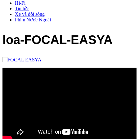
Hi-Fi
Tin tức
Xe và đời sống
Phim Nước Ngoài
loa-FOCAL-EASYA