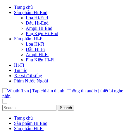
Trang chủ
Sản phẩm Hi-End
Loa Hi-End
Đầu Hi-End
Ampli Hi-End
Phụ Kiện Hi-End
Sản phẩm Hi-Fi
Loa Hi-Fi
Đầu Hi-Fi
Ampli Hi-Fi
Phụ Kiện Hi-Fi
Hi-Fi
Tin tức
Xe và đời sống
Phim Nước Ngoài
Trang chủ
Sản phẩm Hi-End
Sản phẩm Hi-Fi