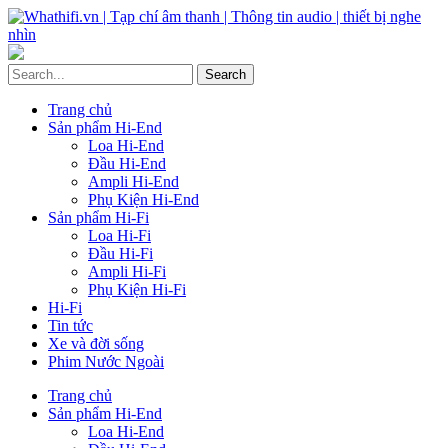
Trang chủ
Sản phẩm Hi-End
Loa Hi-End
Đầu Hi-End
Ampli Hi-End
Phụ Kiện Hi-End
Sản phẩm Hi-Fi
Loa Hi-Fi
Đầu Hi-Fi
Ampli Hi-Fi
Phụ Kiện Hi-Fi
Hi-Fi
Tin tức
Xe và đời sống
Phim Nước Ngoài
Trang chủ
Sản phẩm Hi-End
Loa Hi-End