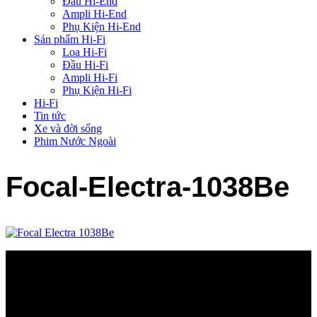
Đầu Hi-End
Ampli Hi-End
Phụ Kiện Hi-End
Sản phẩm Hi-Fi
Loa Hi-Fi
Đầu Hi-Fi
Ampli Hi-Fi
Phụ Kiện Hi-Fi
Hi-Fi
Tin tức
Xe và đời sống
Phim Nước Ngoài
Focal-Electra-1038Be