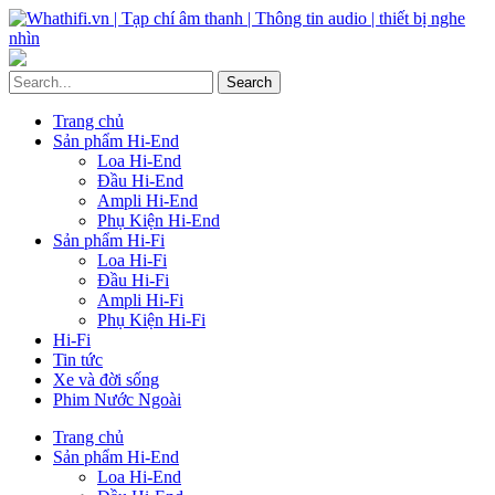
Trang chủ
Sản phẩm Hi-End
Loa Hi-End
Đầu Hi-End
Ampli Hi-End
Phụ Kiện Hi-End
Sản phẩm Hi-Fi
Loa Hi-Fi
Đầu Hi-Fi
Ampli Hi-Fi
Phụ Kiện Hi-Fi
Hi-Fi
Tin tức
Xe và đời sống
Phim Nước Ngoài
Trang chủ
Sản phẩm Hi-End
Loa Hi-End