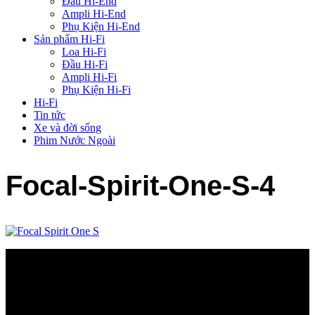
Đầu Hi-End
Ampli Hi-End
Phụ Kiện Hi-End
Sản phẩm Hi-Fi
Loa Hi-Fi
Đầu Hi-Fi
Ampli Hi-Fi
Phụ Kiện Hi-Fi
Hi-Fi
Tin tức
Xe và đời sống
Phim Nước Ngoài
Focal-Spirit-One-S-4