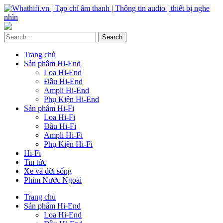
Trang chủ
Sản phẩm Hi-End
Loa Hi-End
Đầu Hi-End
Ampli Hi-End
Phụ Kiện Hi-End
Sản phẩm Hi-Fi
Loa Hi-Fi
Đầu Hi-Fi
Ampli Hi-Fi
Phụ Kiện Hi-Fi
Hi-Fi
Tin tức
Xe và đời sống
Phim Nước Ngoài
Trang chủ
Sản phẩm Hi-End
Loa Hi-End