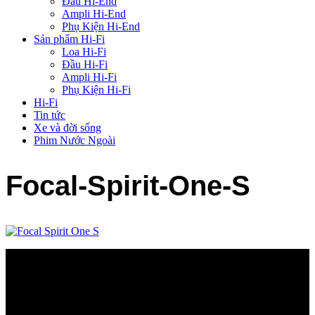
Đầu Hi-End
Ampli Hi-End
Phụ Kiện Hi-End
Sản phẩm Hi-Fi
Loa Hi-Fi
Đầu Hi-Fi
Ampli Hi-Fi
Phụ Kiện Hi-Fi
Hi-Fi
Tin tức
Xe và đời sống
Phim Nước Ngoài
Focal-Spirit-One-S