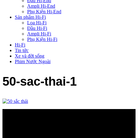
Đầu Hi-End
Ampli Hi-End
Phụ Kiện Hi-End
Sản phẩm Hi-Fi
Loa Hi-Fi
Đầu Hi-Fi
Ampli Hi-Fi
Phụ Kiện Hi-Fi
Hi-Fi
Tin tức
Xe và đời sống
Phim Nước Ngoài
50-sac-thai-1