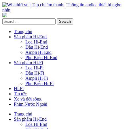
Trang chủ
Sản phẩm Hi-End
Loa Hi-End
Đầu Hi-End
Ampli Hi-End
Phụ Kiện Hi-End
Sản phẩm Hi-Fi
Loa Hi-Fi
Đầu Hi-Fi
Ampli Hi-Fi
Phụ Kiện Hi-Fi
Hi-Fi
Tin tức
Xe và đời sống
Phim Nước Ngoài
Trang chủ
Sản phẩm Hi-End
Loa Hi-End