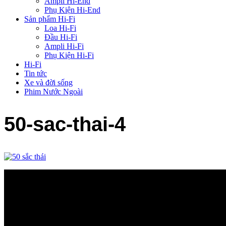
Ampli Hi-End
Phụ Kiện Hi-End
Sản phẩm Hi-Fi
Loa Hi-Fi
Đầu Hi-Fi
Ampli Hi-Fi
Phụ Kiện Hi-Fi
Hi-Fi
Tin tức
Xe và đời sống
Phim Nước Ngoài
50-sac-thai-4