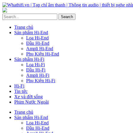
Trang chủ
Sản phẩm Hi-End
Loa Hi-End
Đầu Hi-End
Ampli Hi-End
Phụ Kiện Hi-End
Sản phẩm Hi-Fi
Loa Hi-Fi
Đầu Hi-Fi
Ampli Hi-Fi
Phụ Kiện Hi-Fi
Hi-Fi
Tin tức
Xe và đời sống
Phim Nước Ngoài
Trang chủ
Sản phẩm Hi-End
Loa Hi-End
Đầu Hi-End