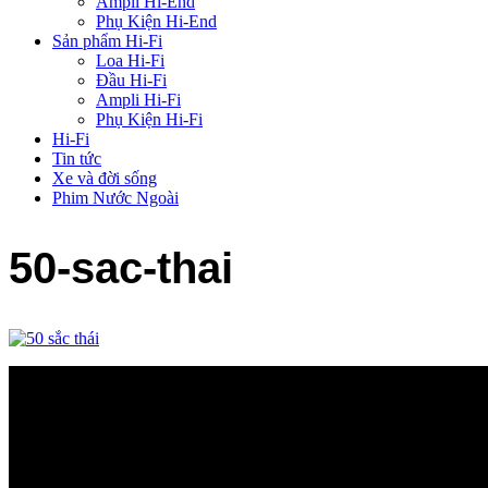
Ampli Hi-End
Phụ Kiện Hi-End
Sản phẩm Hi-Fi
Loa Hi-Fi
Đầu Hi-Fi
Ampli Hi-Fi
Phụ Kiện Hi-Fi
Hi-Fi
Tin tức
Xe và đời sống
Phim Nước Ngoài
50-sac-thai