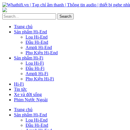
Trang chủ
Sản phẩm Hi-End
Loa Hi-End
Đầu Hi-End
Ampli Hi-End
Phụ Kiện Hi-End
Sản phẩm Hi-Fi
Loa Hi-Fi
Đầu Hi-Fi
Ampli Hi-Fi
Phụ Kiện Hi-Fi
Hi-Fi
Tin tức
Xe và đời sống
Phim Nước Ngoài
Trang chủ
Sản phẩm Hi-End
Loa Hi-End
Đầu Hi-End