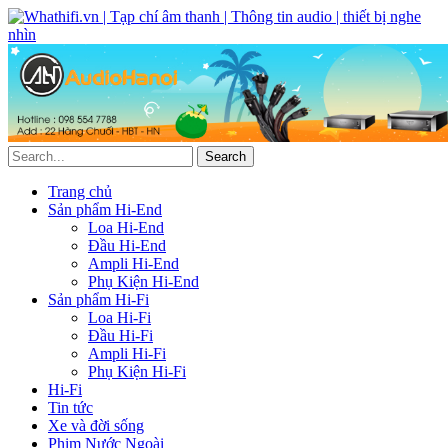
Trang chủ
Sản phẩm Hi-End
Loa Hi-End
Đầu Hi-End
Ampli Hi-End
Phụ Kiện Hi-End
Sản phẩm Hi-Fi
Loa Hi-Fi
Đầu Hi-Fi
Ampli Hi-Fi
Phụ Kiện Hi-Fi
Hi-Fi
Tin tức
Xe và đời sống
Phim Nước Ngoài