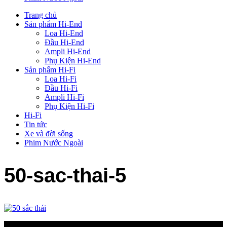
Trang chủ
Sản phẩm Hi-End
Loa Hi-End
Đầu Hi-End
Ampli Hi-End
Phụ Kiện Hi-End
Sản phẩm Hi-Fi
Loa Hi-Fi
Đầu Hi-Fi
Ampli Hi-Fi
Phụ Kiện Hi-Fi
Hi-Fi
Tin tức
Xe và đời sống
Phim Nước Ngoài
50-sac-thai-5