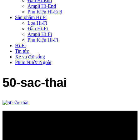
Đầu Hi-End
Ampli Hi-End
Phụ Kiện Hi-End
Sản phẩm Hi-Fi
Loa Hi-Fi
Đầu Hi-Fi
Ampli Hi-Fi
Phụ Kiện Hi-Fi
Hi-Fi
Tin tức
Xe và đời sống
Phim Nước Ngoài
50-sac-thai