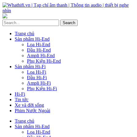
Trang chủ
Sản phẩm Hi-End
Loa Hi-End
Đầu Hi-End
Ampli Hi-End
Phụ Kiện Hi-End
Sản phẩm Hi-Fi
Loa Hi-Fi
Đầu Hi-Fi
Ampli Hi-Fi
Phụ Kiện Hi-Fi
Hi-Fi
Tin tức
Xe và đời sống
Phim Nước Ngoài
Trang chủ
Sản phẩm Hi-End
Loa Hi-End