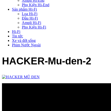
Ampli Hi-End
Phụ Kiện Hi-End
Sản phẩm Hi-Fi
Loa Hi-Fi
Đầu Hi-Fi
Ampli Hi-Fi
Phụ Kiện Hi-Fi
Hi-Fi
Tin tức
Xe và đời sống
Phim Nước Ngoài
HACKER-Mu-den-2