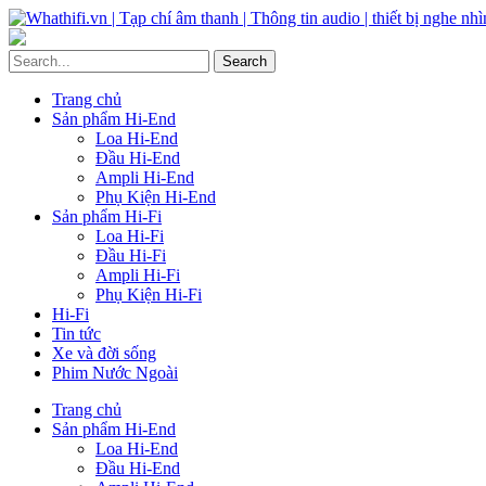
Trang chủ
Sản phẩm Hi-End
Loa Hi-End
Đầu Hi-End
Ampli Hi-End
Phụ Kiện Hi-End
Sản phẩm Hi-Fi
Loa Hi-Fi
Đầu Hi-Fi
Ampli Hi-Fi
Phụ Kiện Hi-Fi
Hi-Fi
Tin tức
Xe và đời sống
Phim Nước Ngoài
Trang chủ
Sản phẩm Hi-End
Loa Hi-End
Đầu Hi-End