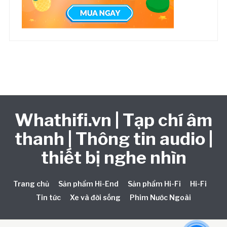
Whathifi.vn | Tạp chí âm
thanh | Thông tin audio |
thiết bị nghe nhìn
Trang chủ
Sản phẩm Hi-End
Sản phẩm Hi-Fi
Hi-Fi
Tin tức
Xe và đời sống
Phim Nước Ngoài