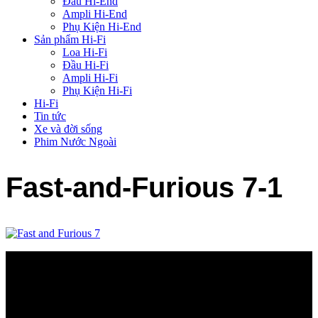
Đầu Hi-End
Ampli Hi-End
Phụ Kiện Hi-End
Sản phẩm Hi-Fi
Loa Hi-Fi
Đầu Hi-Fi
Ampli Hi-Fi
Phụ Kiện Hi-Fi
Hi-Fi
Tin tức
Xe và đời sống
Phim Nước Ngoài
Fast-and-Furious 7-1