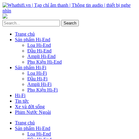
Trang chủ
Sản phẩm Hi-End
Loa Hi-End
Đầu Hi-End
Ampli Hi-End
Phụ Kiện Hi-End
Sản phẩm Hi-Fi
Loa Hi-Fi
Đầu Hi-Fi
Ampli Hi-Fi
Phụ Kiện Hi-Fi
Hi-Fi
Tin tức
Xe và đời sống
Phim Nước Ngoài
Trang chủ
Sản phẩm Hi-End
Loa Hi-End