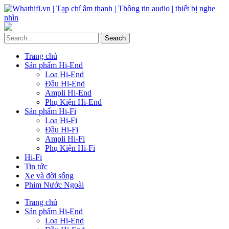
Trang chủ
Sản phẩm Hi-End
Loa Hi-End
Đầu Hi-End
Ampli Hi-End
Phụ Kiện Hi-End
Sản phẩm Hi-Fi
Loa Hi-Fi
Đầu Hi-Fi
Ampli Hi-Fi
Phụ Kiện Hi-Fi
Hi-Fi
Tin tức
Xe và đời sống
Phim Nước Ngoài
Trang chủ
Sản phẩm Hi-End
Loa Hi-End