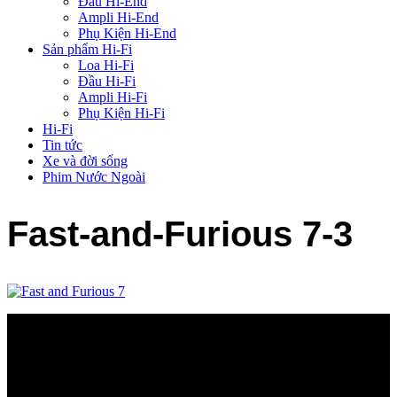
Đầu Hi-End
Ampli Hi-End
Phụ Kiện Hi-End
Sản phẩm Hi-Fi
Loa Hi-Fi
Đầu Hi-Fi
Ampli Hi-Fi
Phụ Kiện Hi-Fi
Hi-Fi
Tin tức
Xe và đời sống
Phim Nước Ngoài
Fast-and-Furious 7-3