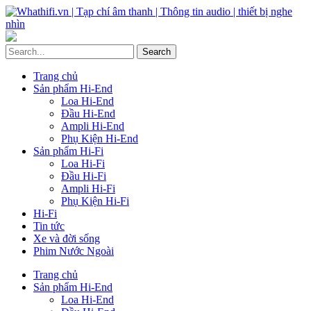
Trang chủ
Sản phẩm Hi-End
Loa Hi-End
Đầu Hi-End
Ampli Hi-End
Phụ Kiện Hi-End
Sản phẩm Hi-Fi
Loa Hi-Fi
Đầu Hi-Fi
Ampli Hi-Fi
Phụ Kiện Hi-Fi
Hi-Fi
Tin tức
Xe và đời sống
Phim Nước Ngoài
Trang chủ
Sản phẩm Hi-End
Loa Hi-End