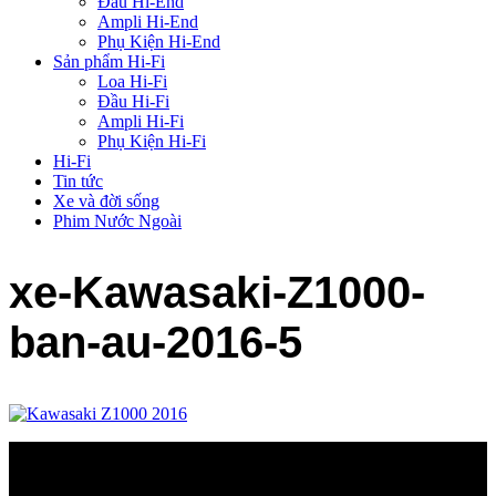
Đầu Hi-End
Ampli Hi-End
Phụ Kiện Hi-End
Sản phẩm Hi-Fi
Loa Hi-Fi
Đầu Hi-Fi
Ampli Hi-Fi
Phụ Kiện Hi-Fi
Hi-Fi
Tin tức
Xe và đời sống
Phim Nước Ngoài
xe-Kawasaki-Z1000-
ban-au-2016-5