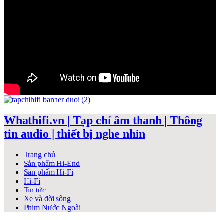
Whathifi.vn | Tạp chí âm thanh | Thông
tin audio | thiết bị nghe nhìn
Trang chủ
Sản phẩm Hi-End
Sản phẩm Hi-Fi
Hi-Fi
Tin tức
Xe và đời sống
Phim Nước Ngoài