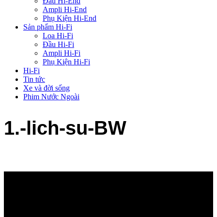
Đầu Hi-End
Ampli Hi-End
Phụ Kiện Hi-End
Sản phẩm Hi-Fi
Loa Hi-Fi
Đầu Hi-Fi
Ampli Hi-Fi
Phụ Kiện Hi-Fi
Hi-Fi
Tin tức
Xe và đời sống
Phim Nước Ngoài
1.-lich-su-BW