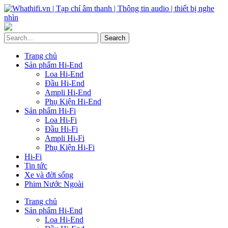
Trang chủ
Sản phẩm Hi-End
Loa Hi-End
Đầu Hi-End
Ampli Hi-End
Phụ Kiện Hi-End
Sản phẩm Hi-Fi
Loa Hi-Fi
Đầu Hi-Fi
Ampli Hi-Fi
Phụ Kiện Hi-Fi
Hi-Fi
Tin tức
Xe và đời sống
Phim Nước Ngoài
Trang chủ
Sản phẩm Hi-End
Loa Hi-End