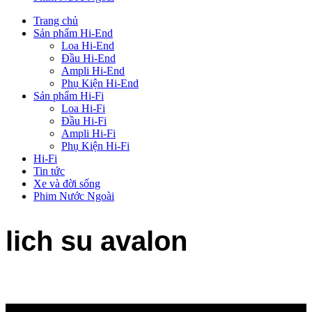
Trang chủ
Sản phẩm Hi-End
Loa Hi-End
Đầu Hi-End
Ampli Hi-End
Phụ Kiện Hi-End
Sản phẩm Hi-Fi
Loa Hi-Fi
Đầu Hi-Fi
Ampli Hi-Fi
Phụ Kiện Hi-Fi
Hi-Fi
Tin tức
Xe và đời sống
Phim Nước Ngoài
lich su avalon