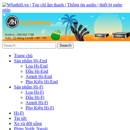
Trang chủ
Sản phẩm Hi-End
Loa Hi-End
Đầu Hi-End
Ampli Hi-End
Phụ Kiện Hi-End
Sản phẩm Hi-Fi
Loa Hi-Fi
Đầu Hi-Fi
Ampli Hi-Fi
Phụ Kiện Hi-Fi
Hi-Fi
Tin tức
Xe và đời sống
Phim Nước Ngoài