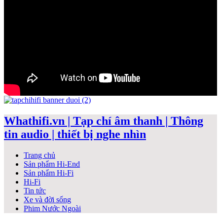
Whathifi.vn | Tạp chí âm thanh | Thông
tin audio | thiết bị nghe nhìn
Trang chủ
Sản phẩm Hi-End
Sản phẩm Hi-Fi
Hi-Fi
Tin tức
Xe và đời sống
Phim Nước Ngoài