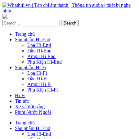
Trang chủ
Sản phẩm Hi-End
Loa Hi-End
Đầu Hi-End
Ampli Hi-End
Phụ Kiện Hi-End
Sản phẩm Hi-Fi
Loa Hi-Fi
Đầu Hi-Fi
Ampli Hi-Fi
Phụ Kiện Hi-Fi
Hi-Fi
Tin tức
Xe và đời sống
Phim Nước Ngoài
Trang chủ
Sản phẩm Hi-End
Loa Hi-End