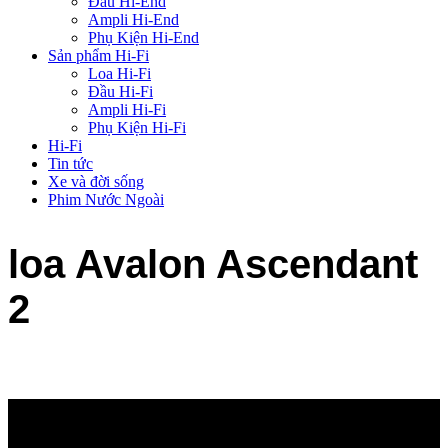
Đầu Hi-End
Ampli Hi-End
Phụ Kiện Hi-End
Sản phẩm Hi-Fi
Loa Hi-Fi
Đầu Hi-Fi
Ampli Hi-Fi
Phụ Kiện Hi-Fi
Hi-Fi
Tin tức
Xe và đời sống
Phim Nước Ngoài
loa Avalon Ascendant
2