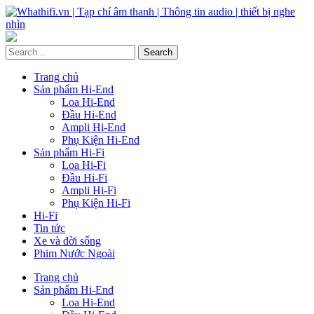
Trang chủ
Sản phẩm Hi-End
Loa Hi-End
Đầu Hi-End
Ampli Hi-End
Phụ Kiện Hi-End
Sản phẩm Hi-Fi
Loa Hi-Fi
Đầu Hi-Fi
Ampli Hi-Fi
Phụ Kiện Hi-Fi
Hi-Fi
Tin tức
Xe và đời sống
Phim Nước Ngoài
Trang chủ
Sản phẩm Hi-End
Loa Hi-End