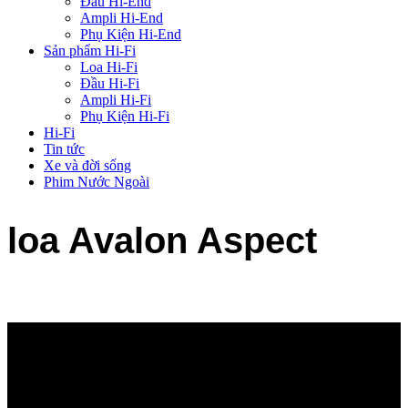
Đầu Hi-End
Ampli Hi-End
Phụ Kiện Hi-End
Sản phẩm Hi-Fi
Loa Hi-Fi
Đầu Hi-Fi
Ampli Hi-Fi
Phụ Kiện Hi-Fi
Hi-Fi
Tin tức
Xe và đời sống
Phim Nước Ngoài
loa Avalon Aspect