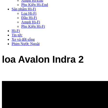
Ampli Hi-End
Phụ Kiện Hi-End
Sản phẩm Hi-Fi
Loa Hi-Fi
Đầu Hi-Fi
Ampli Hi-Fi
Phụ Kiện Hi-Fi
Hi-Fi
Tin tức
Xe và đời sống
Phim Nước Ngoài
loa Avalon Indra 2