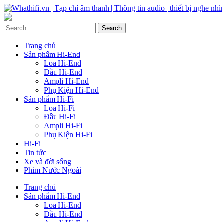
Trang chủ
Sản phẩm Hi-End
Loa Hi-End
Đầu Hi-End
Ampli Hi-End
Phụ Kiện Hi-End
Sản phẩm Hi-Fi
Loa Hi-Fi
Đầu Hi-Fi
Ampli Hi-Fi
Phụ Kiện Hi-Fi
Hi-Fi
Tin tức
Xe và đời sống
Phim Nước Ngoài
Trang chủ
Sản phẩm Hi-End
Loa Hi-End
Đầu Hi-End