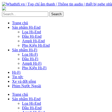
Trang chủ
Sản phẩm Hi-End
Loa Hi-End
Đầu Hi-End
Ampli Hi-End
Phụ Kiện Hi-End
Sản phẩm Hi-Fi
Loa Hi-Fi
Đầu Hi-Fi
Ampli Hi-Fi
Phụ Kiện Hi-Fi
Hi-Fi
Tin tức
Xe và đời sống
Phim Nước Ngoài
Trang chủ
Sản phẩm Hi-End
Loa Hi-End
Đầu Hi-End