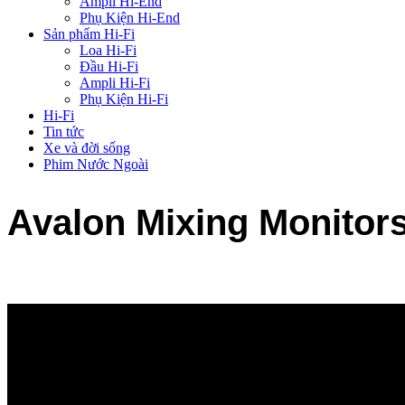
Ampli Hi-End
Phụ Kiện Hi-End
Sản phẩm Hi-Fi
Loa Hi-Fi
Đầu Hi-Fi
Ampli Hi-Fi
Phụ Kiện Hi-Fi
Hi-Fi
Tin tức
Xe và đời sống
Phim Nước Ngoài
Avalon Mixing Monitor