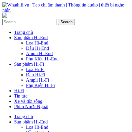
Trang chủ
Sản phẩm Hi-End
Loa Hi-End
Đầu Hi-End
Ampli Hi-End
Phụ Kiện Hi-End
Sản phẩm Hi-Fi
Loa Hi-Fi
Đầu Hi-Fi
Ampli Hi-Fi
Phụ Kiện Hi-Fi
Hi-Fi
Tin tức
Xe và đời sống
Phim Nước Ngoài
Trang chủ
Sản phẩm Hi-End
Loa Hi-End