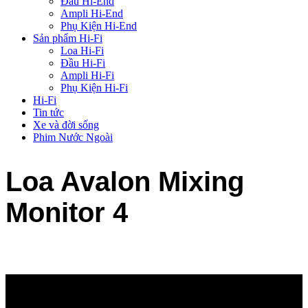
Đầu Hi-End
Ampli Hi-End
Phụ Kiện Hi-End
Sản phẩm Hi-Fi
Loa Hi-Fi
Đầu Hi-Fi
Ampli Hi-Fi
Phụ Kiện Hi-Fi
Hi-Fi
Tin tức
Xe và đời sống
Phim Nước Ngoài
Loa Avalon Mixing
Monitor 4