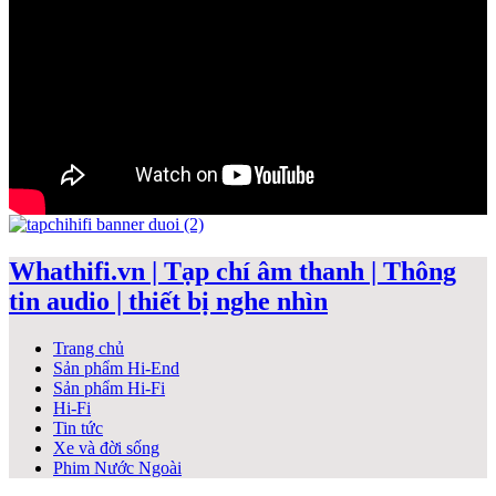
Whathifi.vn | Tạp chí âm thanh | Thông
tin audio | thiết bị nghe nhìn
Trang chủ
Sản phẩm Hi-End
Sản phẩm Hi-Fi
Hi-Fi
Tin tức
Xe và đời sống
Phim Nước Ngoài