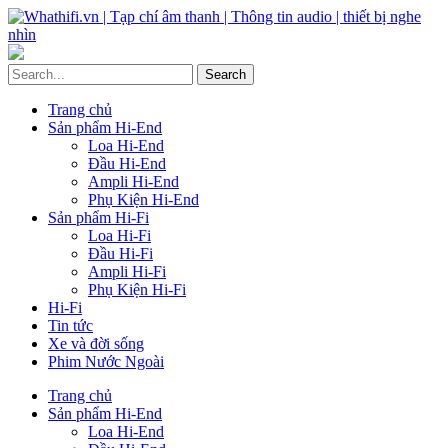
Trang chủ
Sản phẩm Hi-End
Loa Hi-End
Đầu Hi-End
Ampli Hi-End
Phụ Kiện Hi-End
Sản phẩm Hi-Fi
Loa Hi-Fi
Đầu Hi-Fi
Ampli Hi-Fi
Phụ Kiện Hi-Fi
Hi-Fi
Tin tức
Xe và đời sống
Phim Nước Ngoài
Trang chủ
Sản phẩm Hi-End
Loa Hi-End