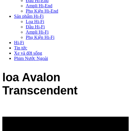
Đầu Hi-End
Ampli Hi-End
Phụ Kiện Hi-End
Sản phẩm Hi-Fi
Loa Hi-Fi
Đầu Hi-Fi
Ampli Hi-Fi
Phụ Kiện Hi-Fi
Hi-Fi
Tin tức
Xe và đời sống
Phim Nước Ngoài
loa Avalon
Transcendent