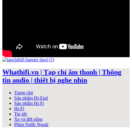
Whathifi.vn | Tạp chí âm thanh | Thông
tin audio | thiết bị nghe nhìn
Trang chủ
Sản phẩm Hi-End
Sản phẩm Hi-Fi
Hi-Fi
Tin tức
Xe và đời sống
Phim Nước Ngoài