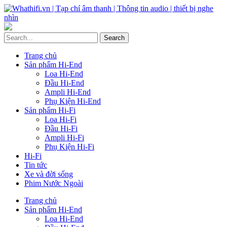
Trang chủ
Sản phẩm Hi-End
Loa Hi-End
Đầu Hi-End
Ampli Hi-End
Phụ Kiện Hi-End
Sản phẩm Hi-Fi
Loa Hi-Fi
Đầu Hi-Fi
Ampli Hi-Fi
Phụ Kiện Hi-Fi
Hi-Fi
Tin tức
Xe và đời sống
Phim Nước Ngoài
Trang chủ
Sản phẩm Hi-End
Loa Hi-End