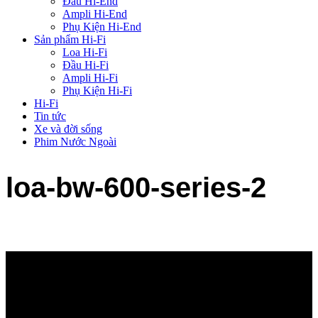
Đầu Hi-End
Ampli Hi-End
Phụ Kiện Hi-End
Sản phẩm Hi-Fi
Loa Hi-Fi
Đầu Hi-Fi
Ampli Hi-Fi
Phụ Kiện Hi-Fi
Hi-Fi
Tin tức
Xe và đời sống
Phim Nước Ngoài
loa-bw-600-series-2