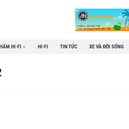
HẨM HI-FI
HI-FI
TIN TỨC
XE VÀ ĐỜI SỐNG
2