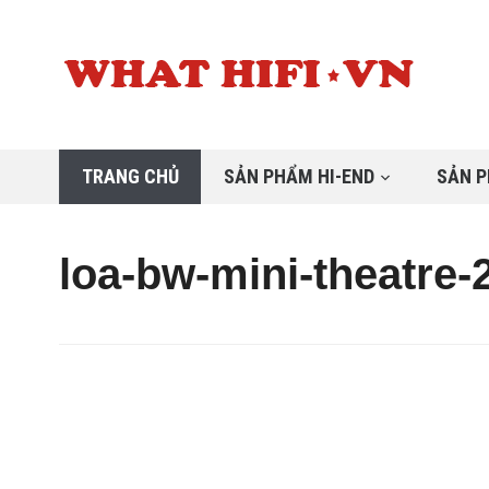
TRANG CHỦ
SẢN PHẨM HI-END
SẢN P
loa-bw-mini-theatre-