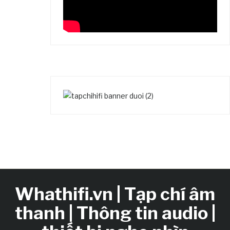
Whathifi.vn | Tạp chí âm
thanh | Thông tin audio |