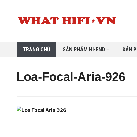
TRANG CHỦ
SẢN PHẨM HI-END
SẢN P
Loa-Focal-Aria-926