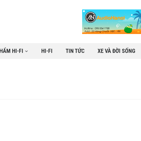
HẨM HI-FI
HI-FI
TIN TỨC
XE VÀ ĐỜI SỐNG